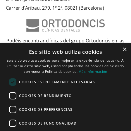
Carrer d’Aribau, 279, 1º 2ª, 08021 (Barcelona)
Podéis encontrar clínicas del grupo Ortodoncis en las
×
siguientes ciudades:
Ese sitio web utiliza cookies
Este sitio web usa cookies para mejorar la experiencia del usuario. Al
Albacete
Barcelona
Bilbao
Ciudad Real
Elche
Granada
Huelva
utilizar nuestro sitio web, usted acepta todas las cookies de acuerdo
Lérida y Tarragona
Madrid y Torrejón
Málaga
Murcia
con nuestra Política de cookies.
Más información
Palma de Mallorca
Pamplona
Pozuelo de Alarcón
Sevilla
COOKIES ESTRICTAMENTE NECESARIAS
Vitoria y Logroño
Zaragoza
COOKIES DE RENDIMIENTO
Janer Herraiz 2024. Todos los derechos reservados.
COOKIES DE PREFERENCIAS
COOKIES DE FUNCIONALIDAD