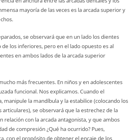
erencia en anchura entre las arcadas dentales y los
inmensa mayoría de las veces es la arcada superior y
echos.
separados, se observará que en un lado los dientes
e los inferiores, pero en el lado opuesto es al
dientes en ambos lados de la arcada superior
 mucho más frecuentes. En niños y en adolescentes
ruzada funcional. Nos explicamos. Cuando el
a, manipule la mandíbula y la estabilice (colocando los
 articulares), se observará que la estrechez de la
en relación con la arcada antagonista, y que ambos
idad de compresión ¿Qué ha ocurrido? Pues,
a, con el propósito de obtener el encaje de los