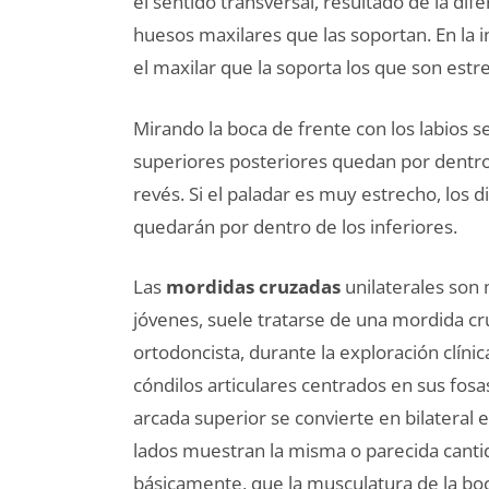
el sentido transversal, resultado de la dif
huesos maxilares que las soportan. En la 
el maxilar que la soporta los que son estr
Mirando la boca de frente con los labios 
superiores posteriores quedan por dentro d
revés. Si el paladar es muy estrecho, los 
quedarán por dentro de los inferiores.
Las
mordidas cruzadas
unilaterales son
jóvenes, suele tratarse de una mordida c
ortodoncista, durante la exploración clínic
cóndilos articulares centrados en sus fosas
arcada superior se convierte en bilateral 
lados muestran la misma o parecida cant
básicamente, que la musculatura de la boc