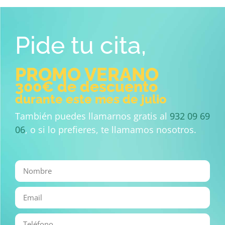
Pide tu cita,
PROMO VERANO
300€ de descuento
durante este mes de julio
También puedes llamarnos gratis al
932 09 69
06
, o si lo prefieres, te llamamos nosotros.