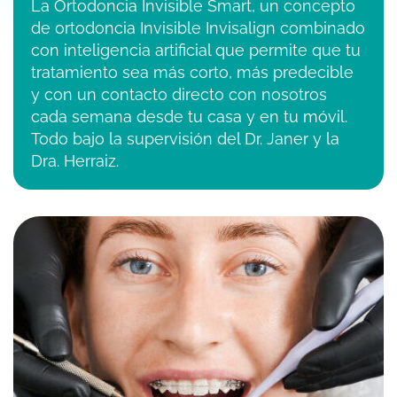
La Ortodoncia Invisible Smart, un concepto
de ortodoncia Invisible Invisalign combinado
con inteligencia artificial que permite que tu
tratamiento sea más corto, más predecible
y con un contacto directo con nosotros
cada semana desde tu casa y en tu móvil.
Todo bajo la supervisión del Dr. Janer y la
Dra. Herraiz.