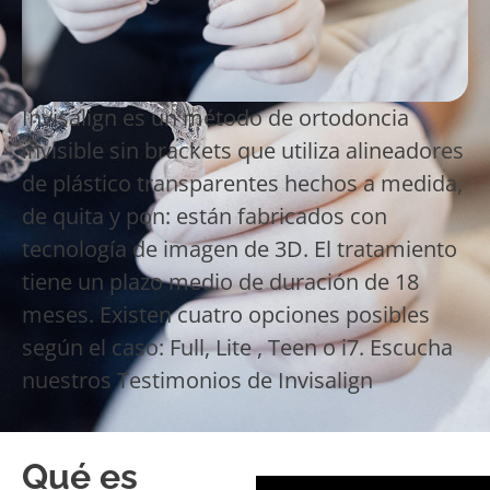
Invisalign es un método de ortodoncia
invisible sin brackets que utiliza alineadores
de plástico transparentes hechos a medida,
de quita y pon: están fabricados con
tecnología de imagen de 3D. El tratamiento
tiene un plazo medio de duración de 18
meses. Existen cuatro opciones posibles
según el caso: Full, Lite , Teen o i7. Escucha
nuestros Testimonios de Invisalign
Qué es