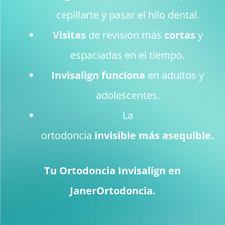
cepillarte y pasar el hilo dental.
Visitas
de revisión más
cortas
y
espaciadas en el tiempo.
Invisalign funciona
en adultos y
adolescentes.
La
ortodoncia
invisible
más
asequible.
Tu Ortodoncia Invisalign en
JanerOrtodoncia.