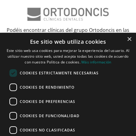
Podéis encontrar clínicas del grupo Ortodoncis en las
×
siguientes ciudades:
Ese sitio web utiliza cookies
Este sitio web usa cookies para mejorar la experiencia del usuario. Al
Albacete
Barcelona
Bilbao
Ciudad Real
Elche
Granada
Huelva
utilizar nuestro sitio web, usted acepta todas las cookies de acuerdo
Lérida y Tarragona
Madrid y Torrejón
Málaga
Murcia
con nuestra Política de cookies.
Más información
Palma de Mallorca
Pamplona
Pozuelo de Alarcón
Sevilla
COOKIES ESTRICTAMENTE NECESARIAS
Vitoria y Logroño
Zaragoza
COOKIES DE RENDIMIENTO
Janer Herraiz 2024. Todos los derechos reservados.
COOKIES DE PREFERENCIAS
COOKIES DE FUNCIONALIDAD
Pide tu cita - PROMO VERANO
COOKIES NO CLASIFICADAS