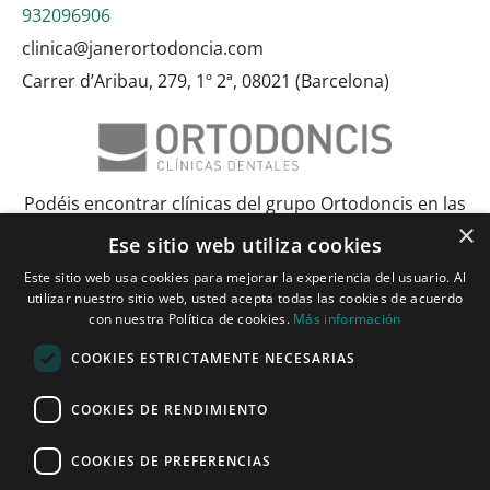
932096906
clinica@janerortodoncia.com
Carrer d’Aribau, 279, 1º 2ª, 08021 (Barcelona)
Podéis encontrar clínicas del grupo Ortodoncis en las
×
siguientes ciudades:
Ese sitio web utiliza cookies
Este sitio web usa cookies para mejorar la experiencia del usuario. Al
Albacete
Barcelona
Bilbao
Ciudad Real
Elche
Granada
Huelva
utilizar nuestro sitio web, usted acepta todas las cookies de acuerdo
Lérida y Tarragona
Madrid y Torrejón
Málaga
Murcia
con nuestra Política de cookies.
Más información
Palma de Mallorca
Pamplona
Pozuelo de Alarcón
Sevilla
COOKIES ESTRICTAMENTE NECESARIAS
Vitoria y Logroño
Zaragoza
COOKIES DE RENDIMIENTO
Janer Herraiz 2024. Todos los derechos reservados.
COOKIES DE PREFERENCIAS