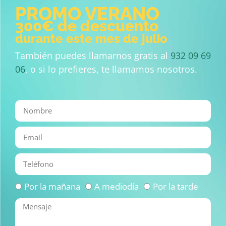
PROMO VERANO
300€ de descuento
durante este mes de julio
También puedes llamarnos gratis al
932 09 69
06
, o si lo prefieres, te llamamos nosotros.
Por la mañana
A mediodía
Por la tarde