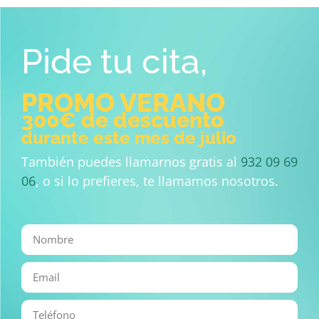
Pide tu cita,
PROMO VERANO
300€ de descuento
durante este mes de julio
También puedes llamarnos gratis al
932 09 69
06
, o si lo prefieres, te llamamos nosotros.