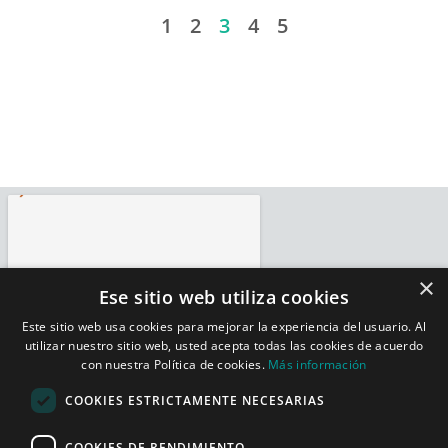
1
2
3
4
5
×
Ese sitio web utiliza cookies
Este sitio web usa cookies para mejorar la experiencia del usuario. Al
utilizar nuestro sitio web, usted acepta todas las cookies de acuerdo
con nuestra Política de cookies.
Más información
COOKIES ESTRICTAMENTE NECESARIAS
COOKIES DE RENDIMIENTO